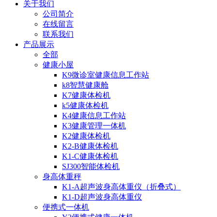
关于我们
公司简介
在线留言
联系我们
产品展示
全部
健康小屋
K9微诊室健康信息工作站
k8智慧健康舱
K7健康体检机
k5健康体检机
K4健康信息工作站
K3健康管理一体机
K2健康体检机
K2-B健康体检机
K1-C健康体检机
SJ300智能体检机
身高体重秤
K1-A超声波身高体重仪（折叠式）
K1-D超声波身高体重仪
便携式一体机