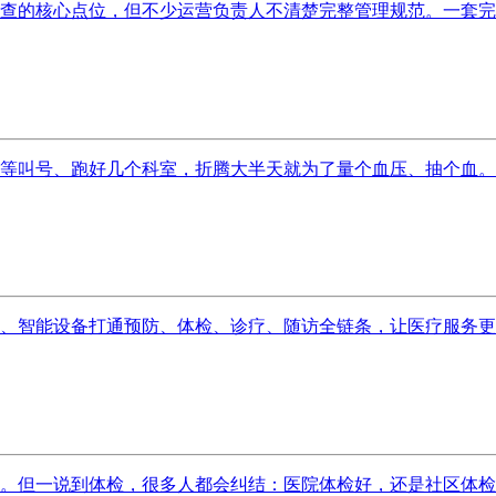
查的核心点位，但不少运营负责人不清楚完整管理规范。一套完善
等叫号、跑好几个科室，折腾大半天就为了量个血压、抽个血。但你
、智能设备打通预防、体检、诊疗、随访全链条，让医疗服务更智
。但一说到体检，很多人都会纠结：医院体检好，还是社区体检更