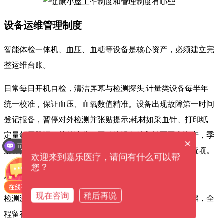
设备运维管理制度
智能体检一体机、血压、血糖等设备是核心资产，必须建立完
整运维台账。
日常每日开机自检，清洁屏幕与检测探头;计量类设备每半年
统一校准，保证血压、血氧数值精准。
设备出现故障第一时间
登记报备，暂停对外检测并张贴提示;耗材如采血针、打印纸
定量领用登记，杜绝浪费。
同时将设备纳入社区固定资产，季
×
可以介绍下你们的产品么？
度盘点，避免丢失、人为损坏，这也是公卫督导重点检查项。
欢迎来到嘉乐医疗，请问有什么可以帮
您？
居民检测与数据信息管理制度
现在咨询
稍后再说
检测流程实行标准化登记，居民刷身份证、人脸自助建档，全
程留存电子记录。