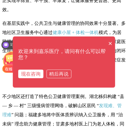
正实现早筛查、早干预、早康复，让健康服务更普惠、更高
效。
在基层实践中，公共卫生与健康管理的协同效果十分显著。多
地社区卫生服务中心通过
健康小屋 + 体检一体机
模式，为居
民提供一站式检测服务，数据实时同步电子健康档案，家庭医
×
可以介绍下你们的产品么？
生据此开展随访与慢病指导。山东某社区通过公卫筛查与闭环
欢迎来到嘉乐医疗，请问有什么可以帮
您？
管理，让高血压、糖尿病控制率大幅提升，有效减少并发症发
生聊城市卫生健康委员会。
现在咨询
稍后再说
不少地区还打造了特色公卫健康管理案例。湖北秭归构建 “县
— 乡 — 村” 三级慢病管理网络，破解山区居民 “
发现难、管
理难
” 问题；福建多地将中医体质辨识纳入公卫服务，用 “治
未病” 理念助力健康管理；甘肃多地村医上门为老人体检，同