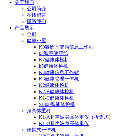
关于我们
公司简介
在线留言
联系我们
产品展示
全部
健康小屋
K9微诊室健康信息工作站
k8智慧健康舱
K7健康体检机
k5健康体检机
K4健康信息工作站
K3健康管理一体机
K2健康体检机
K2-B健康体检机
K1-C健康体检机
SJ300智能体检机
身高体重秤
K1-A超声波身高体重仪（折叠式）
K1-D超声波身高体重仪
便携式一体机