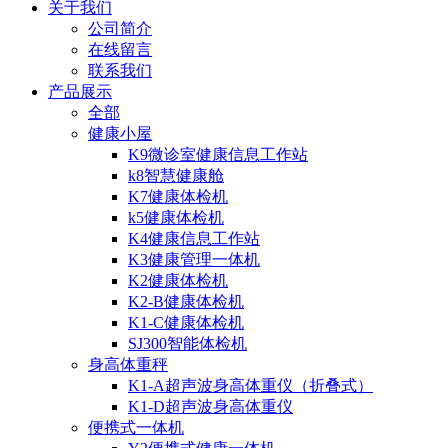
关于我们
公司简介
在线留言
联系我们
产品展示
全部
健康小屋
K9微诊室健康信息工作站
k8智慧健康舱
K7健康体检机
k5健康体检机
K4健康信息工作站
K3健康管理一体机
K2健康体检机
K2-B健康体检机
K1-C健康体检机
SJ300智能体检机
身高体重秤
K1-A超声波身高体重仪（折叠式）
K1-D超声波身高体重仪
便携式一体机