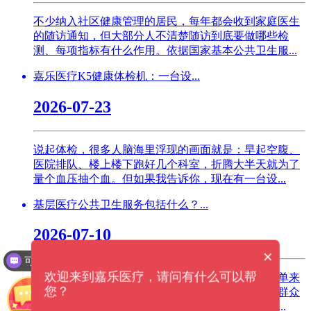
不少纳入社区健康管理的居民，每年都会收到家庭医生
的随访通知，但大部分人不清楚随访到底要做哪些检
测、每项指标有什么作用。依据国家基本公共卫生服...
嘉乐医疗K5健康体检机：一台设...
2026-07-23
说起体检，很多人脑海里浮现的画面就是：早起空腹、
医院排队、楼上楼下跑好几个科室，折腾大半天就为了
量个血压抽个血。但如果我告诉你，现在有一台设...
基层医疗公共卫生服务包括什么？...
2026-07-10
×
可以介绍下你们的产品么？
欢迎来到嘉乐医疗，请问有什么可以帮
不少居民分不清社区看病诊疗和公共卫生服务，简单来
您？
讲，基层公共卫生服务由财政支撑，面向辖区常住群众
免费提供，核心是做疾病预防和长期健康管理，主...