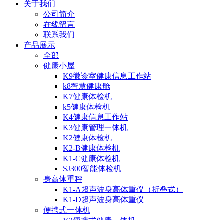
关于我们
公司简介
在线留言
联系我们
产品展示
全部
健康小屋
K9微诊室健康信息工作站
k8智慧健康舱
K7健康体检机
k5健康体检机
K4健康信息工作站
K3健康管理一体机
K2健康体检机
K2-B健康体检机
K1-C健康体检机
SJ300智能体检机
身高体重秤
K1-A超声波身高体重仪（折叠式）
K1-D超声波身高体重仪
便携式一体机