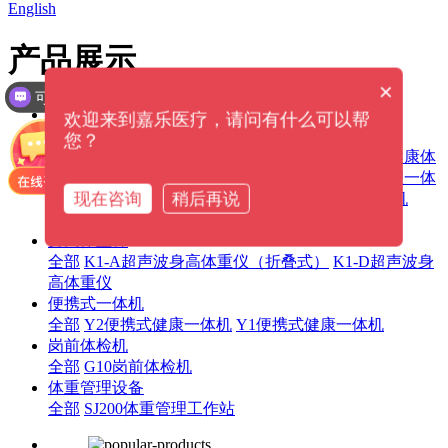
English
产品展示
×
可以介绍下你们的产品么？
全部
欢迎来到嘉乐医疗，请问有什么可以帮
健康小屋
您？
全部
K9微诊室健康信息工作站
k8智慧健康舱
K7健康体
检机
k5健康体检机
K4健康信息工作站
K3健康管理一体
现在咨询
稍后再说
机
K2健康体检机
K2-B健康体检机
K1-C健康体检机
SJ300智能体检机
身高体重秤
全部
K1-A超声波身高体重仪（折叠式）
K1-D超声波身
高体重仪
便携式一体机
全部
Y2便携式健康一体机
Y1便携式健康一体机
岗前体检机
全部
G10岗前体检机
体重管理设备
全部
SJ200体重管理工作站