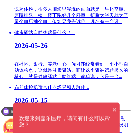
说起体检，很多人脑海里浮现的画面就是：早起空腹、
医院排队、楼上楼下跑好几个科室，折腾大半天就为了
量个血压抽个血。但如果我告诉你，现在有一台设...
健康驿站自助终端是什么？...
2026-05-26
在社区、银行、养老中心，你可能经常看到一个小型自
助体检点，这就是健康驿站。而让这个驿站运转起来的
核心，就是健康驿站自助终端。简单说，它是一台...
岗前体检机适合什么场景和人群使...
2026-05-15
×
可以介绍下你们的产品么？
欢迎来到嘉乐医疗，请问有什么可以帮
如今生活条件越来越好，高血压、高血脂、焦虑失眠、
您？
心脑血管小毛病也越来越年轻化，很多上班族平时没明
显不适，一到高强度工作就容易身体突发状况。企...