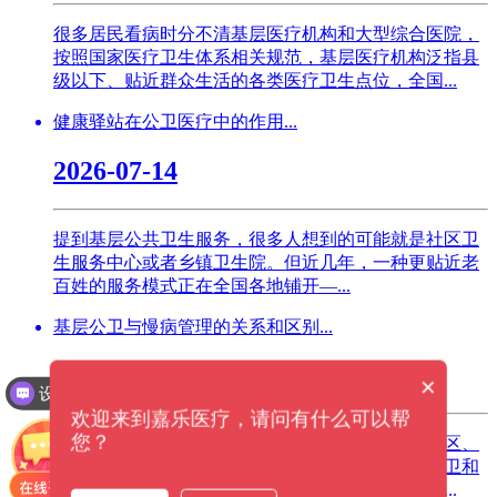
很多居民看病时分不清基层医疗机构和大型综合医院，
按照国家医疗卫生体系相关规范，基层医疗机构泛指县
级以下、贴近群众生活的各类医疗卫生点位，全国...
健康驿站在公卫医疗中的作用...
2026-07-14
提到基层公共卫生服务，很多人想到的可能就是社区卫
生服务中心或者乡镇卫生院。但近几年，一种更贴近老
百姓的服务模式正在全国各地铺开—...
基层公卫与慢病管理的关系和区别...
2026-04-11
×
设备价格是多少钱？
欢迎来到嘉乐医疗，请问有什么可以帮
您？
如今基层医疗不断完善，公卫医疗慢病管理成为社区、
养老、健康小屋的核心工作。很多人分不清基层公卫和
慢病管理，其实二者既紧密联系又各有侧重，共同...