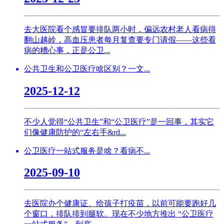
去大医院看个感冒要排队两小时，偏远农村老人看病得
翻山越岭，高血压患者每月复查要专门请假——这些看
病的糟心事，正是公卫...
公共卫生和公卫医疗啥区别？一文...
2025-12-12
不少人觉得“公共卫生”和“公卫医疗”是一回事，其实它
们像健康防护的“左右手&rd...
公卫医疗一站式服务是啥？看病不...
2025-09-10
去医院办个健康证、给孩子打疫苗，以前可能要跑好几
个窗口，排队排到腿软。现在不少地方推出 “公卫医疗