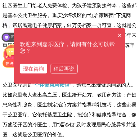
社区医生上门给老人免费体检、为孩子建预防接种本，这些都
是基本公共卫生服务。重庆沙坪坝区的“红岩家医团”下沉网
设备价格是多少钱？
格，帮居民建电子健康档案，91万份档案一屏可查，这就是公
×
共卫生的核心——通过早干预、广覆盖减少疾病发生。15年来
可以介绍下你们的产品么？
欢迎来到嘉乐医疗，请问有什么可以帮
重庆居民健康素养从4.94%跃升至34.30%，就靠这类服务筑牢
您？
防线。
现在咨询
稍后再说
公卫医疗则是“
个体健康急救包
”，聚焦已出现健康问题的人。
比如家里老人查出高血压，医生给开处方、教用药方法；产妇
患急性乳腺炎，医生制定治疗方案并指导哺乳技巧，这些都属
于公卫医疗。它依托基层卫生院，把治疗和健康指导结合，像
万盛经开区的冷医生，用“巡诊包”及时发现居民心脏异常并送
医，这就是公卫医疗的价值。