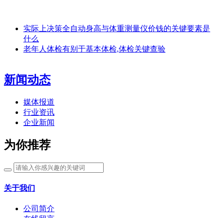
实际上决策全自动身高与体重测量仪价钱的关键要素是
什么
老年人体检有别于基本体检,体检关键查验
新闻动态
媒体报道
行业资讯
企业新闻
为你推荐
关于我们
公司简介