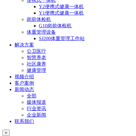
便携式一体机
Y2便携式健康一体机
Y1便携式健康一体机
岗前体检机
G10岗前体检机
体重管理设备
SJ200体重管理工作站
解决方案
公卫医疗
智慧养老
社区康养
健康管理
视频介绍
客户案例
新闻动态
全部
媒体报道
行业资讯
企业新闻
联系我们
×