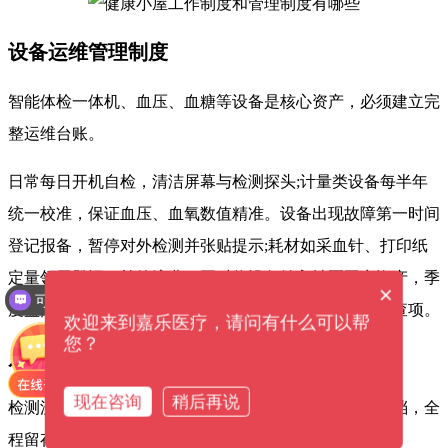
设备运维管理制度
智能体检一体机、血压、血糖等设备是核心资产，必须建立完
整运维台账。
日常每日开机自检，清洁屏幕与检测探头;计量类设备每半年
统一校准，保证血压、血氧数值精准。
设备出现故障第一时间
登记报备，暂停对外检测并张贴提示;耗材如采血针、打印纸
可以介绍下你们的产品么？
定量领用登记，杜绝浪费。
同时将设备纳入社区固定资产，季
×
度盘点，避免丢失、人为损坏，这也是公卫督导重点检查项。
可以提供解决方案吗？
欢迎来到嘉乐医疗，请问有什么可以帮
您？
居民检测与数据信息管理制度
现在咨询
稍后再说
检测流程实行标准化登记，居民刷身份证、人脸自助建档，全
程留存电子记录。