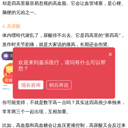
却是四高里最容易忽视的高血脂。它会让血管堵塞，是心梗、
脑梗的元凶之一。
4. 高尿酸
体内嘌呤代谢乱了，尿酸排不出去。它是四高里的“第四高”，
发作时关节剧痛，就是大家说的痛风，长期还会伤肾。
×
可以介绍下你们的产品么？
简单来说，四高都会直接损伤血管和脏器。
可以提供解决方案吗？
欢迎来到嘉乐医疗，请问有什么可以帮
您？
现在咨询
稍后再说
二、四高为什么必须重视？
你可能觉得，不就是数字高一点吗？其实这四高很少单独来，
常常两三个一起出现，互相加重。
比如，高血脂和高血糖会让血压更难控制，高尿酸又会反过来