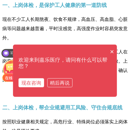
一、上岗体检，是保护工人健康的第一道防线
现在不少工人长期熬夜、饮食不规律，高血压、高血脂、心脏
病等问题越来越普遍，平时没感觉，高强度作业时容易突发意
外。
×
可以提供解决方案吗？
真实案例中，工地高空作业、货车运输岗位，每年都有工人在
设备价格是多少钱？
欢迎来到嘉乐医疗，请问有什么可以帮
岗突发心脑血管问题，不仅危及生命，还会造成严重事故。上
您？
岗体检能提前排查基础疾病、传染病、酒精超标等隐患，确认
身体能适配岗位，从源头保护工人安全。
现在咨询
稍后再说
二、上岗体检，帮企业规避用工风险、守住合规底线
按照职业健康相关规定，高危行业、特殊岗位必须落实上岗体