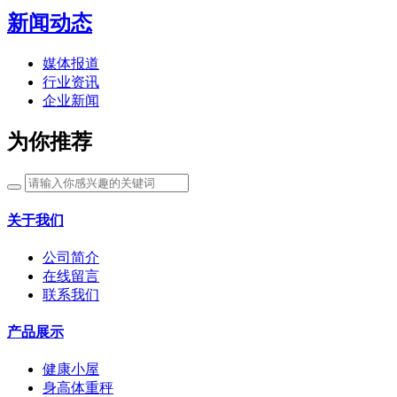
新闻动态
媒体报道
行业资讯
企业新闻
为你推荐
关于我们
公司简介
在线留言
联系我们
产品展示
健康小屋
身高体重秤