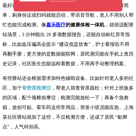
最好还能带中医体质辨识，满足不同人群需求。操作也得简
单，刷身份证或扫码就能启动，带语音导航，老人不用别人帮
忙也能完成检测。像
嘉乐医疗
的健康体检一体机
，就很适配驿
站场景，3 分钟能出 20 多项数据报告，还能自动标红异常指
标，比如血压偏高会提示 “建议低盐饮食”，护士看报告不用
再翻手册；更方便的是数据能联网，居民测完能在手机上查历
史记录，社区医生也能远程看数据，不用再手动整理档案。
有些驿站还会根据需求加特色辅助设备。比如针对老人多的社
区，加个
骨密度检测仪
，帮老人筛查骨质疏松；针对上班族多
的区域，配个颈椎按摩仪，检测完能放松一下；再备个急救
箱，放创可贴、晕车药这些常用品，突发小状况能应急。上海
某社区驿站就加了这些，不仅检测方便，还成了居民 “歇脚
点”，人气特别高。