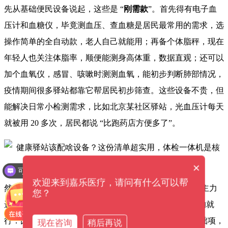
先从基础便民设备说起，这些是 “
刚需款
”。首先得有电子血
压计和血糖仪，毕竟测血压、查血糖是居民最常用的需求，选
操作简单的全自动款，老人自己就能用；再备个体脂秤，现在
年轻人也关注体脂率，顺便能测身高体重，数据直观；还可以
加个血氧仪，感冒、咳嗽时测测血氧，能初步判断肺部情况，
疫情期间很多驿站都靠它帮居民初步筛查。这些设备不贵，但
能解决日常小检测需求，比如北京某社区驿站，光血压计每天
就被用 20 多次，居民都说 “比跑药店方便多了”。
×
可以提供解决方案吗？
欢迎来到嘉乐医疗，请问有什么可以帮
然后是核心设备 ——
健康体检一体机
，这可是驿站的 “主力
您？
选手”。别以为一体机很复杂，其实选能测 “常用项目” 的就
行：比如身高、体重、血压、心电、血脂、血糖这些基础项，
现在咨询
稍后再说