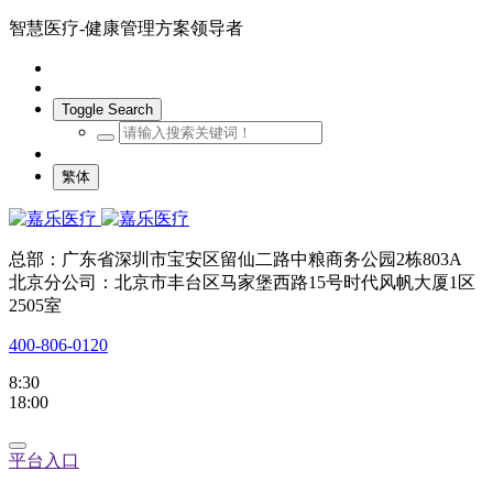
智慧医疗-健康管理方案领导者
Toggle Search
繁体
总部：广东省深圳市宝安区留仙二路中粮商务公园2栋803A
北京分公司：北京市丰台区马家堡西路15号时代风帆大厦1区
2505室
400-806-0120
8:30
18:00
平台入口