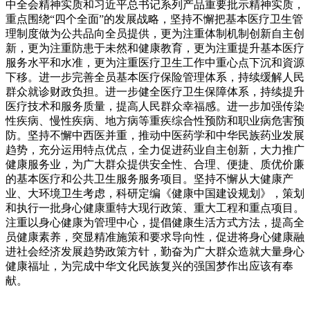
中全会精神实质和习近平总书记系列产品重要批示精神实质，
重点围绕“四个全面”的发展战略，坚持不懈把基本医疗卫生管
理制度做为公共品向全员提供，更为注重体制机制创新自主创
新，更为注重防患于未然和健康教育，更为注重提升基本医疗
服务水平和水准，更为注重医疗卫生工作中重心点下沉和資源
下移。进一步完善全员基本医疗保险管理体系，持续缓解人民
群众就诊财政负担。进一步健全医疗卫生保障体系，持续提升
医疗技术和服务质量，提高人民群众幸福感。进一步加强传染
性疾病、慢性疾病、地方病等重疾综合性预防和职业病危害预
防。坚持不懈中西医并重，推动中医药学和中华民族药业发展
趋势，充分运用特点优点，全力促进药业自主创新，大力推广
健康服务业，为广大群众提供安全性、合理、便捷、质优价廉
的基本医疗和公共卫生服务服务项目。坚持不懈从大健康产
业、大环境卫生考虑，科研定编《健康中国建设规划》，策划
和执行一批身心健康重特大现行政策、重大工程和重点项目。
注重以身心健康为管理中心，提倡健康生活方式方法，提高全
员健康素养，突显精准施策和要求导向性，促进将身心健康融
进社会经济发展趋势政策方针，勤奋为广大群众造就大量身心
健康福址，为完成中华文化民族复兴的强国梦作出应该有奉
献。