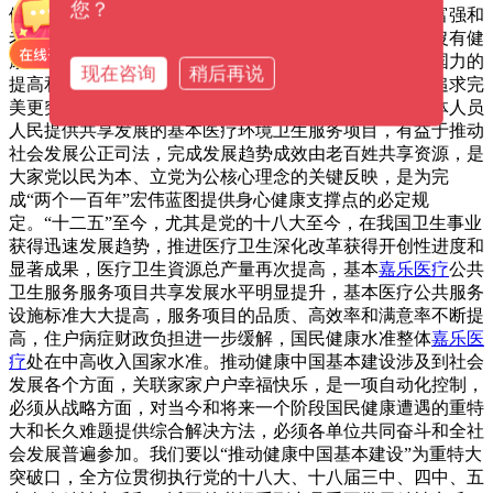
您？
健康是每一个人发展和完成幸福的生活的基本，是国家富强和
老百姓幸福快乐的关键标示。习近平总书记深入强调，沒有健
康中国，就沒有全面小康社会。伴随着在我国中国综合国力的
现在咨询
稍后再说
提高和老百姓生活水平的改进，人民群众对身心健康的追求完
美更突显、更急切。推动健康中国基本建设，勤奋为全体人员
人民提供共享发展的基本医疗环境卫生服务项目，有益于推动
社会发展公正司法，完成发展趋势成效由老百姓共享资源，是
大家党以民为本、立党为公核心理念的关键反映，是为完
成“两个一百年”宏伟蓝图提供身心健康支撑点的必定规
定。“十二五”至今，尤其是党的十八大至今，在我国卫生事业
获得迅速发展趋势，推进医疗卫生深化改革获得开创性进度和
显著成果，医疗卫生資源总产量再次提高，基本
嘉乐医疗
公共
卫生服务服务项目共享发展水平明显提升，基本医疗公共服务
设施标准大大提高，服务项目的品质、高效率和满意率不断提
高，住户病症财政负担进一步缓解，国民健康水准整体
嘉乐医
疗
处在中高收入国家水准。推动健康中国基本建设涉及到社会
发展各个方面，关联家家户户幸福快乐，是一项自动化控制，
必须从战略方面，对当今和将来一个阶段国民健康遭遇的重特
大和长久难题提供综合解决方法，必须各单位共同奋斗和全社
会发展普遍参加。我们要以“推动健康中国基本建设”为重特大
突破口，全方位贯彻执行党的十八大、十八届三中、四中、五