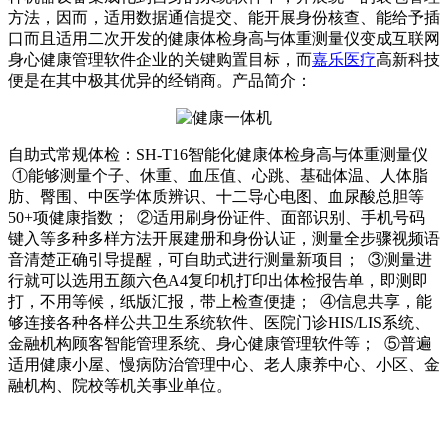
方法，因而，适用数据通信提交、能开展身份核查、能给予插
口而且适用二次开发的健康体检身高与体重测量仪变成互联网
身心健康管理软件企业的关键购置目标，而
嘉乐医疗
高新科技
便是在其中极其优异的经销商。产品简介：
自助式常规体检：SH-T16智能化健康体检身高与体重测量仪
①能够测量个子、休重、血压值、心跳、基础体温、人体脂
肪、臀围、中医学体质辨识、十二导心电图、血尿酸总胆等
50+项健康指数； ②适用刷身份证件、面部识别、手机号码
键入等多种多样方法开展建册和身份认证，测量全步骤视频语
音清楚正确引导提醒，可自助式进行测量新项目； ③测量进
行就可以选用五颜六色A4复印机打印出体检报告单，即测即
打，不用等候，纸版汇报，带上检查便捷； ④信息共享，能
够连接各种各样公共卫生系统软件、医院门诊HIS/LIS系统、
金融机构顾客智能管理系统、身心健康管理软件等； ⑤普遍
适用健康小屋、慢病防治管理中心、老人康养中心、小区、金
融机构、院校等机关事业单位。