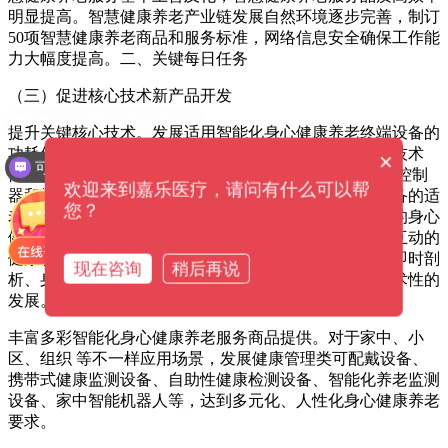
明显提高。智慧健康养老产业链发展自然环境逐步完善，制订
50项智慧健康养老商品和服务标准，网络信息安全确保工作能
力大幅度提高。二、关键每日任务
（三）促进核心技术新产品开发
提升关键核心技术。发展适用智能化身心健康养老终端设备的
功耗低、小型化智能化传感器技术，室内室外定位导航技术
×
可以提供解决方案吗？
性,大空间、小型化磷酸原技术性，功耗低、性能卓越微控制
欢迎来到嘉乐医疗，请问有什么可以帮
器和轻巧电脑操作系统。提升身心健康养老终端设备设备的适
您？
老化设计方案与开发设计。提升适用健康管理终端设备的身心
健康生理学检验、监测系统。适用大空间、多插口、多互动的
健康管理服务平台集成化设计方案。推动身心健康情况即时剖
现在咨询
稍后再说
析、身心健康互联网大数据变化趋势等数据分析系统技术性的
发展。
丰富多彩智能化身心健康养老服务商品提供。对于家中、小
区、组织 等不一样应用场景，发展健康管理类可配戴设备、
携带式健康监测设备、自助性健康检测设备、智能化养老监测
设备、家中智能机器人等，达到多元化、人性化身心健康养老
要求。