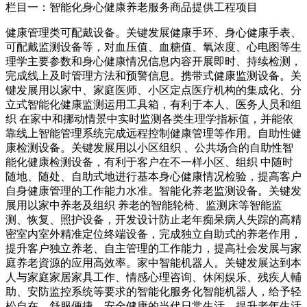
栏目一：智能化身心健康养老服务商品提供工程项目
健康管理类可配戴设备。关键发展健康手环、身心健康手表、
可配戴监测设备等，对血压值、血糖值、氧浓度、心电图等生
理学主要参数和身心健康情况信息内容开展即时、持续检测，
完成线上及时管理方法和预警信息。携带式健康监测设备。关
键发展用以家中、家庭医师、小区定点医疗机构的集成化、分
立式智能化健康监测运用工具箱，有利于本人、医务人员和组
织 在家中和挪动情景中实时监测各类生理学指标值，并能依
靠线上智能管理系统完成远程控制健康管理等作用。自助性健
康检测设备。关键发展用以小区组织 、公共场合的自助性智
能化健康检测设备，有利于客户在不一样小区、组织 中随时
随地、随处、自助式地进行基本身心健康情况检验，提高客户
自身健康管理的工作能力水准。智能化养老监测设备。关键发
展用以家中养老及组织 养老的智能轮椅、监测床等智能监
测、恢复、照护设备，开发设计防止老年痴呆病人失踪的高精
密室内室外精准定位终端设备，完成独立自助式的养老作用，
提升客户独立养老、自主管理的工作能力，提高社会发展与家
庭养老資源的应用高效率。家中智能机器人。关键发展达到本
人与家庭家居家具工作、情感心理咨询、休闲娱乐、残疾人輔
助、安防监控系统等要求的智能化服务化智能机器人，给予轻
松自在、舒服便捷、安全健康的当代日常生活，提升老年生活