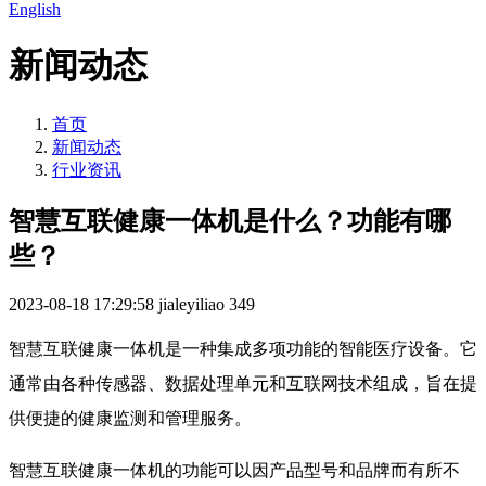
English
新闻动态
首页
新闻动态
行业资讯
智慧互联健康一体机是什么？功能有哪
些？
2023-08-18 17:29:58
jialeyiliao
349
智慧互联健康一体机是一种集成多项功能的智能医疗设备。它
通常由各种传感器、数据处理单元和互联网技术组成，旨在提
供便捷的健康监测和管理服务。
智慧互联健康一体机的功能可以因产品型号和品牌而有所不