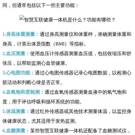
同，但通常包括以下一些主要功能：
1.身高体重测量：
通过身高测量仪和体重秤，准确测量体重和
身高，计算出体质指数（BMI）等指标。
2.血压测量：
使用血压计传感器测量血压值，包括收缩压和舒
张压，以帮助监测心血管健康。
3.心电图功能：
通过心电图传感器记录心电图数据，以检测心
脏活动和判断心律是否正常。
4.血氧饱和度检测：
通过血氧传感器测量血液中的氧气饱和
度，用于评估呼吸和循环系统的功能。
5.体温测量：
通过红外传感器或其他技术测量体温，以监控身
体健康状态，尤其适用于发热监测。
6.血糖测量：
某些智慧互联健康一体机还配备了血糖测试仪，