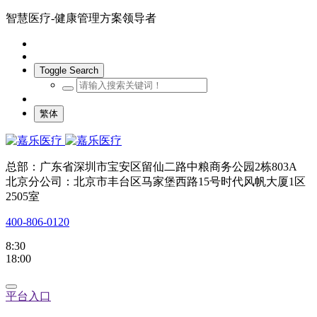
智慧医疗-健康管理方案领导者
Toggle Search
繁体
总部：广东省深圳市宝安区留仙二路中粮商务公园2栋803A
北京分公司：北京市丰台区马家堡西路15号时代风帆大厦1区
2505室
400-806-0120
8:30
18:00
平台入口