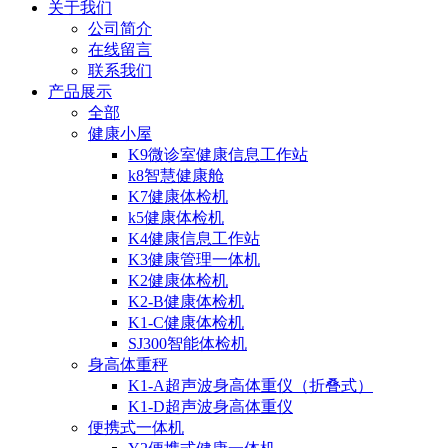
关于我们
公司简介
在线留言
联系我们
产品展示
全部
健康小屋
K9微诊室健康信息工作站
k8智慧健康舱
K7健康体检机
k5健康体检机
K4健康信息工作站
K3健康管理一体机
K2健康体检机
K2-B健康体检机
K1-C健康体检机
SJ300智能体检机
身高体重秤
K1-A超声波身高体重仪（折叠式）
K1-D超声波身高体重仪
便携式一体机