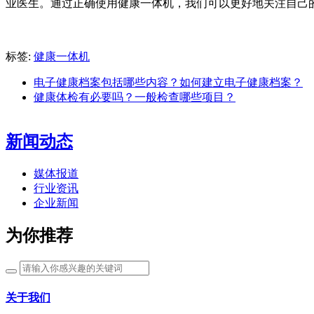
业医生。通过正确使用健康一体机，我们可以更好地关注自己
标签:
健康一体机
电子健康档案包括哪些内容？如何建立电子健康档案？
健康体检有必要吗？一般检查哪些项目？
新闻动态
媒体报道
行业资讯
企业新闻
为你推荐
关于我们