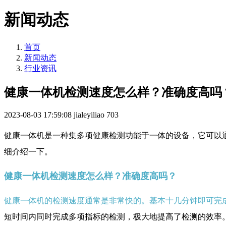
新闻动态
首页
新闻动态
行业资讯
健康一体机检测速度怎么样？准确度高吗
2023-08-03 17:59:08
jialeyiliao
703
健康一体机是一种集多项健康检测功能于一体的设备，它可以
细介绍一下。
健康一体机检测速度怎么样？准确度高吗？
健康一体机的检测速度通常是非常快的。基本十几分钟即可完
短时间内同时完成多项指标的检测，极大地提高了检测的效率