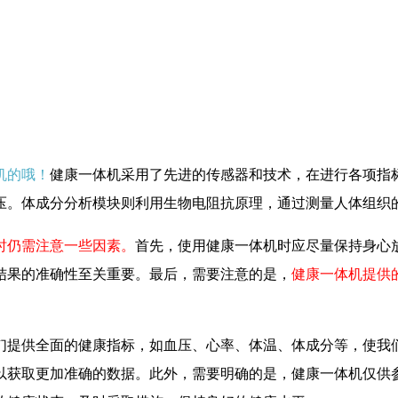
机的哦！
健康一体机采用了先进的传感器和技术，在进行各项指
压。体成分分析模块则利用生物电阻抗原理，通过测量人体组织
时仍需注意一些因素。
首先，使用健康一体机时应尽量保持身心
结果的准确性至关重要。最后，需要注意的是，
健康一体机提供
们提供全面的健康指标，如血压、心率、体温、体成分等，使我
以获取更加准确的数据。此外，需要明确的是，健康一体机仅供