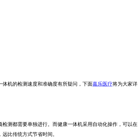
一体机的检测速度和准确度有所疑问，下面
嘉乐医疗
将为大家详
项检测都需要单独进行。而健康一体机采用自动化操作，可以在
，远比传统方式节省时间。