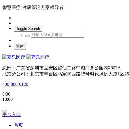
智慧医疗-健康管理方案领导者
Toggle Search
繁体
总部：广东省深圳市宝安区留仙二路中粮商务公园2栋803A
北京分公司：北京市丰台区马家堡西路15号时代风帆大厦1区25
400-806-0120
8:30
18:00
平台入口
首页