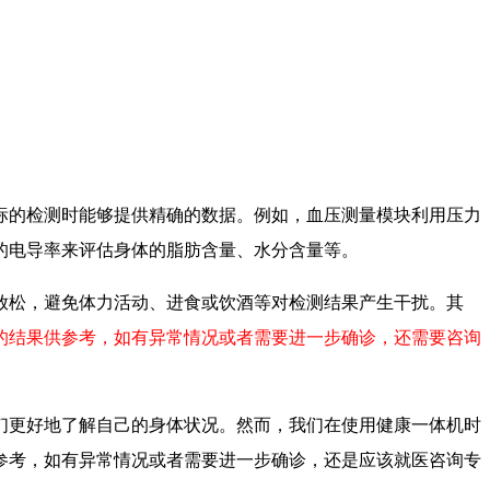
标的检测时能够提供精确的数据。例如，血压测量模块利用压力
的电导率来评估身体的脂肪含量、水分含量等。
放松，避免体力活动、进食或饮酒等对检测结果产生干扰。其
的结果供参考，如有异常情况或者需要进一步确诊，还需要咨询
们更好地了解自己的身体状况。然而，我们在使用健康一体机时
参考，如有异常情况或者需要进一步确诊，还是应该就医咨询专