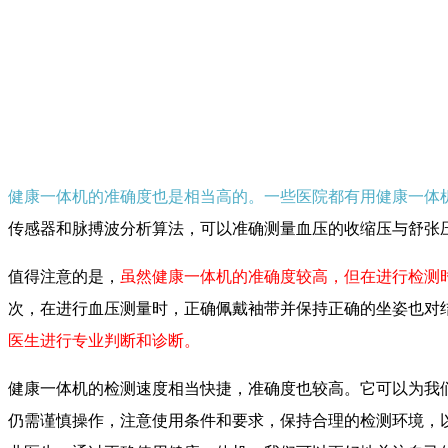
健康一体机的准确度也是相当高的。一些医院都有用健康一体
传感器和脉搏波分析算法，可以准确测量血压的收缩压与舒张
值得注意的是，
虽然健康一体机的准确度较高，但在进行检测
次，在进行血压测量时，正确佩戴袖带并保持正确的坐姿也对
医生进行专业判断和诊断。
健康一体机的检测速度相当快捷，准确度也较高。它可以为我
仍需谨慎操作，注意使用条件和要求，保持合理的检测环境，