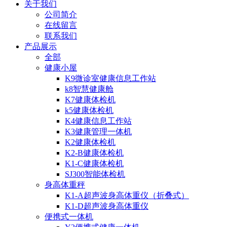
关于我们
公司简介
在线留言
联系我们
产品展示
全部
健康小屋
K9微诊室健康信息工作站
k8智慧健康舱
K7健康体检机
k5健康体检机
K4健康信息工作站
K3健康管理一体机
K2健康体检机
K2-B健康体检机
K1-C健康体检机
SJ300智能体检机
身高体重秤
K1-A超声波身高体重仪（折叠式）
K1-D超声波身高体重仪
便携式一体机