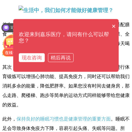
首先，
合理饮食是健康管理的重要方面。
我们需要注意搭配膳
×
可以提供解决方案吗？
设备价格是多少钱？
食，避免过量摄入含糖、高脂肪的食物，增加蔬菜、水果、全
欢迎来到嘉乐医疗，请问有什么可以帮
您？
谷物等的摄入。同时，我们还需要保持适当的饮水量，每天喝
足够的水有利于排除体内废弃物，保持机体健康。
现在咨询
稍后再说
其次，
适度运动也是健康管理不可或缺的一部分。
定期进行体
育锻炼可以增强心肺功能、提高免疫力，同时还可以帮助我们
消耗多余的能量，降低肥胖率。如果您没有时间去健身房，那
么走路、爬楼梯、跑步等简单的运动方式同样能够带给您健康
的效益。
此外，
保持良好的睡眠习惯也是健康管理的重要方面
。睡眠不
足会导致身体免疫力下降，容易引起头痛、失眠等问题。所