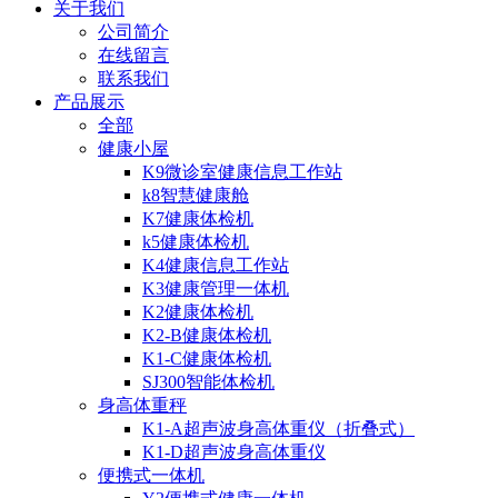
关于我们
公司简介
在线留言
联系我们
产品展示
全部
健康小屋
K9微诊室健康信息工作站
k8智慧健康舱
K7健康体检机
k5健康体检机
K4健康信息工作站
K3健康管理一体机
K2健康体检机
K2-B健康体检机
K1-C健康体检机
SJ300智能体检机
身高体重秤
K1-A超声波身高体重仪（折叠式）
K1-D超声波身高体重仪
便携式一体机