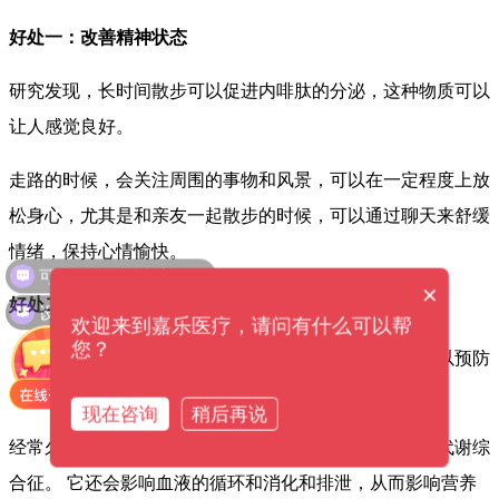
好处一：改善精神状态
研究发现，长时间散步可以促进内啡肽的分泌，这种物质可以
让人感觉良好。
走路的时候，会关注周围的事物和风景，可以在一定程度上放
松身心，尤其是和亲友一起散步的时候，可以通过聊天来舒缓
情绪，保持心情愉快。
可以提供解决方案吗？
×
设备价格是多少钱？
好处二：促进身体新陈代谢
欢迎来到嘉乐医疗，请问有什么可以帮
您？
《循环》杂志报道说，任何有氧运动（包括步行）都可以预防
代谢综合征。
现在咨询
稍后再说
经常久坐的人容易发胖，这是因为长期不运动容易出现代谢综
合征。 它还会影响血液的循环和消化和排泄，从而影响营养