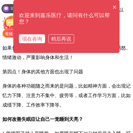
×
可以提供解决方案吗？
也就是说失眠的症状持续一个月以上，或者每周出现3次以
欢迎来到嘉乐医疗，请问有什么可以帮
上。
您？
第三点！失眠给身体带来了影响
现在咨询
稍后再说
如果长期睡眠不足而让身体受到影响，出现四肢无力、易怒、
情绪激动，严重影响身体和生活！
第四点！身体的其他方面也出现了问题
身体的各种功能随之而来的是问题，比如精神方面，会出现记
忆力下降、注意力不集中、疲劳等，或者工作学习方面，比如
成绩下降、工作效率下降等。
如何改善失眠症让自己一觉睡到天亮？