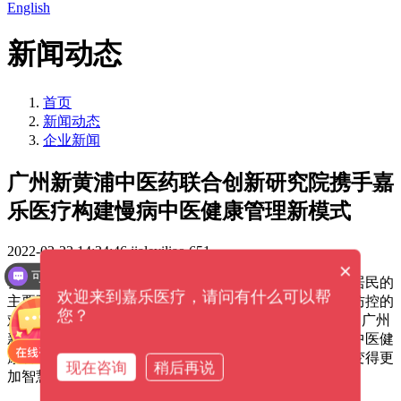
English
新闻动态
首页
新闻动态
企业新闻
广州新黄浦中医药联合创新研究院携手嘉
乐医疗构建慢病中医健康管理新模式
2022-02-22 14:34:46
jialeyiliao
651
×
可以介绍下你们的产品么？
我国慢病防控形势非常严峻。数据显示，慢病成为中国居民的
欢迎来到嘉乐医疗，请问有什么可以帮
主要死亡原因，患病率呈上升趋势。如何破解居民慢病防控的
您？
难题，推进“以治病为中心”向“以人民健康为中心”转变，广州
新黄浦中医药联合创新研究院建立可推广可复制的慢病中医健
康管理服务模式，引进健康小屋智能设备，让慢病管理变得更
现在咨询
稍后再说
加智慧。