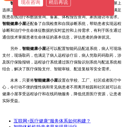
现在咨询
稍后再说
智能健康小屋
配备远程诊疗系统，患者可以在小屋智能显示屏上
选择正规医院的医生进行在线治疗，也可以通过手机在家治疗，满足
医患在线治疗和数据查询、备案、体检报告查询、家医随访等需求。
智能健康小屋
还配备了自我检查和自我诊断系统，帮助患者实现远程
诊断和治疗中生命体征数据的实时监控和上传需求，有利于医生通过
通信技术掌握患者生命体征的基本信息，评估患者的身体状况。
另外，
智能健康小屋
还可以配置智能药品配送系统，病人可现场
支付，现场取药，也满足了病人远程诊疗后，病人凭取药码取药，涉
及医疗保险报销，远程诊疗系统通过医疗保险识别系统与配送系统相
结合，解决了医疗保险支付、智能审核、配送复核等安全需求。
未来，只要将
智能健康小屋
设置在学校、工厂、社区或者医疗中
心，令行动不便的慢性病和常见病患者不用离开校园和社区就可以在
健康小屋享受远程诊疗和在线药物服务，降低优质医疗资源，让患者
实际受益。
互联网+医疗健康”服务体系如何构建？
智能体检机助患者早发现早治疗