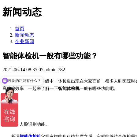
新闻动态
首页
新闻动态
企业新闻
智能体检机一般有哪些功能？
2021-06-14 08:35:05
admin
782
设备的功能有什么？
在医疗行业不断升级中，体检集出现在大家面前，很多人到医院时
设备适合那些场景使用？
高体检效率，一起来了解一下
智能体检机
一般有哪些功能吧。
第一人脸识别功能。
所谓
智能体检机
它拥有智能化科技加度之后，它就能够结合体检需