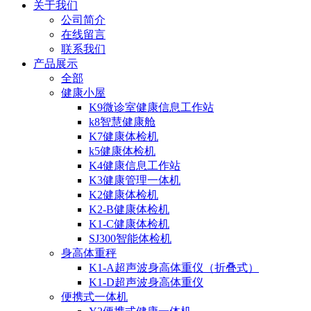
关于我们
公司简介
在线留言
联系我们
产品展示
全部
健康小屋
K9微诊室健康信息工作站
k8智慧健康舱
K7健康体检机
k5健康体检机
K4健康信息工作站
K3健康管理一体机
K2健康体检机
K2-B健康体检机
K1-C健康体检机
SJ300智能体检机
身高体重秤
K1-A超声波身高体重仪（折叠式）
K1-D超声波身高体重仪
便携式一体机