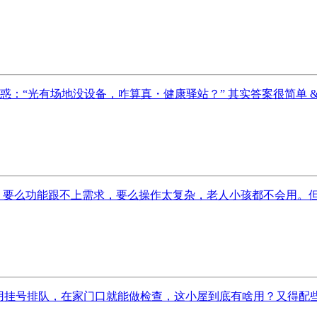
“光有场地没设备，咋算真・健康驿站？” 其实答案很简单 &md
要么功能跟不上需求，要么操作太复杂，老人小孩都不会用。但在
用挂号排队，在家门口就能做检查，这小屋到底有啥用？又得配些啥