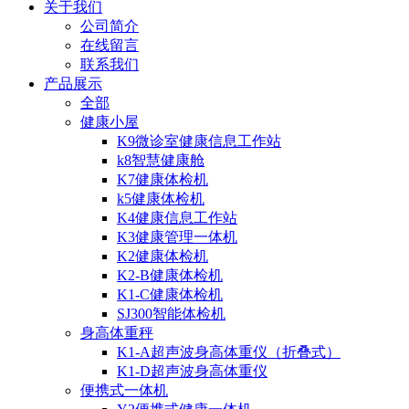
关于我们
公司简介
在线留言
联系我们
产品展示
全部
健康小屋
K9微诊室健康信息工作站
k8智慧健康舱
K7健康体检机
k5健康体检机
K4健康信息工作站
K3健康管理一体机
K2健康体检机
K2-B健康体检机
K1-C健康体检机
SJ300智能体检机
身高体重秤
K1-A超声波身高体重仪（折叠式）
K1-D超声波身高体重仪
便携式一体机