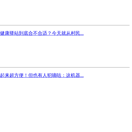
康驿站到底合不合适？今天就从村民...
来超方便！但也有人犯嘀咕：这机器...