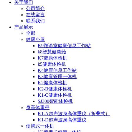
关于我们
公司简介
在线留言
联系我们
产品展示
全部
健康小屋
K9微诊室健康信息工作站
k8智慧健康舱
K7健康体检机
k5健康体检机
K4健康信息工作站
K3健康管理一体机
K2健康体检机
K2-B健康体检机
K1-C健康体检机
SJ300智能体检机
身高体重秤
K1-A超声波身高体重仪（折叠式）
K1-D超声波身高体重仪
便携式一体机