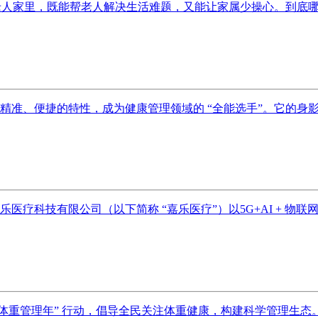
老人家里，既能帮老人解决生活难题，又能让家属少操心。到底哪些
准、便捷的特性，成为健康管理领域的 “全能选手”。它的身影活
科技有限公司（以下简称 “嘉乐医疗”）以5G+AI + 物联网为技
发起 “体重管理年” 行动，倡导全民关注体重健康，构建科学管理生态。