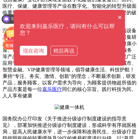
医疗、保健、健康管理等产业在数字化、智能化的转型升级面
临重要的关键。种种因素，互联网医疗健康产业进入重要的破
×
局期。
可以介绍下你们的产品么？
欢迎来到嘉乐医疗，请问有什么可以帮
深圳市
嘉乐医疗
科技有限公司是专注于智慧健康管理终端设备
您？
及智慧健康管理解决方案提供的国家高新技术企业。公司集研
发、生产、销售一体，提供系列化的智能健康体检机、健康小
屋、智慧健康亭、便携体检机、AI智能机器人、健康云服务
现在咨询
稍后再说
等产品方案，拥有多项自主知识产权及专利。产品方案已广泛
应用于国家智慧医疗、基层公共卫生、智慧养老、智慧城市、
智慧金融、VIP健康管理等领域，倡导健康生活、科技护航！
秉持“专注、务实、激情、创新”的理念，不断最求创新，研发
产品，服务顾客。以客户需求为导向，为顾客提供物超所值的
产品方案是每一位
嘉乐医疗
同仁的核心宗旨。践行科技为民、
人人享有健康
国务院办公厅印发《关于推进分级诊疗制度建设的指导意
见》，部署加快推进分级诊疗制度建设，形成科学有序就医格
局，提高人民健康水平，进一步保障和改善民生。分级诊疗是
指按照疾病的轻重缓急及治疗的难易程度进行分级，以“基层