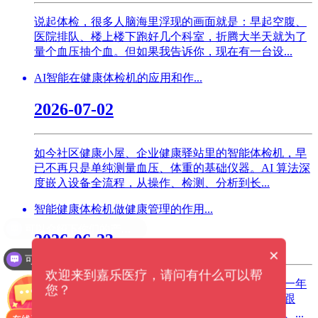
说起体检，很多人脑海里浮现的画面就是：早起空腹、
医院排队、楼上楼下跑好几个科室，折腾大半天就为了
量个血压抽个血。但如果我告诉你，现在有一台设...
AI智能在健康体检机的应用和作...
2026-07-02
如今社区健康小屋、企业健康驿站里的智能体检机，早
已不再只是单纯测量血压、体重的基础仪器。AI 算法深
度嵌入设备全流程，从操作、检测、分析到长...
智能健康体检机做健康管理的作用...
2026-06-23
×
可以提供解决方案吗？
欢迎来到嘉乐医疗，请问有什么可以帮
如今大家对健康管理的需求越来越高，但传统体检一年
您？
一次，平时监测难、数据零散，很难形成持续健康跟
踪。智能体检机的出现，把常态化监测、数据存档、...