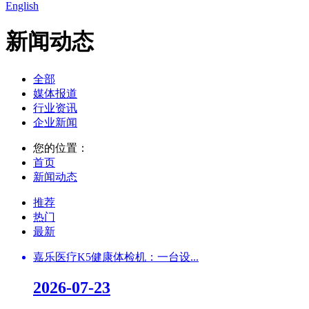
English
新闻动态
全部
媒体报道
行业资讯
企业新闻
您的位置：
首页
新闻动态
推荐
热门
最新
嘉乐医疗K5健康体检机：一台设...
2026-07-23