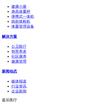
健康小屋
身高体重秤
便携式一体机
岗前体检机
体重管理设备
解决方案
公卫医疗
智慧养老
社区康养
健康管理
新闻动态
媒体报道
行业资讯
企业新闻
嘉乐医疗