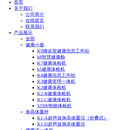
首页
关于我们
公司简介
在线留言
联系我们
产品展示
全部
健康小屋
K9微诊室健康信息工作站
k8智慧健康舱
K7健康体检机
k5健康体检机
K4健康信息工作站
K3健康管理一体机
K2健康体检机
K2-B健康体检机
K1-C健康体检机
SJ300智能体检机
身高体重秤
K1-A超声波身高体重仪（折叠式）
K1-D超声波身高体重仪