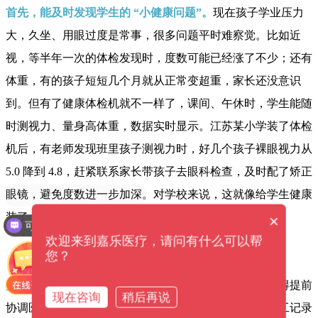
首先，能及时发现学生的 “小健康问题”。
现在孩子学业压力
大，久坐、用眼过度是常事，很多问题平时难察觉。比如近
视，等半年一次的体检发现时，度数可能已经涨了不少；还有
体重，有的孩子短短几个月就从正常变超重，家长还没意识
到。但有了健康体检机就不一样了，课间、午休时，学生能随
时测视力、量身高体重，数据实时显示。江苏某小学装了体检
机后，有老师发现班里孩子测视力时，好几个孩子裸眼视力从
5.0 降到 4.8，赶紧联系家长带孩子去眼科检查，及时配了矫正
眼镜，避免度数进一步加深。对学校来说，这就像给学生健康
装了 “实时监控”，小问题早发现早干预。
×
可以提供解决方案吗？
欢迎来到嘉乐医疗，请问有什么可以帮
您？
其次，能减轻老师和校医的负担。
以前学校组织体检，得提前
现在咨询
稍后再说
协调医院、安排班级顺序，学生排队半天，校医还要手工记录