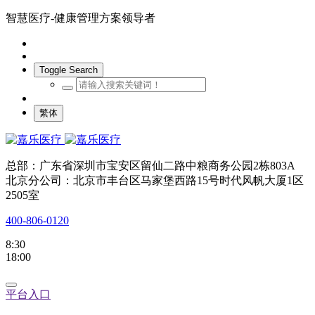
智慧医疗-健康管理方案领导者
Toggle Search
繁体
总部：广东省深圳市宝安区留仙二路中粮商务公园2栋803A
北京分公司：北京市丰台区马家堡西路15号时代风帆大厦1区
2505室
400-806-0120
8:30
18:00
平台入口