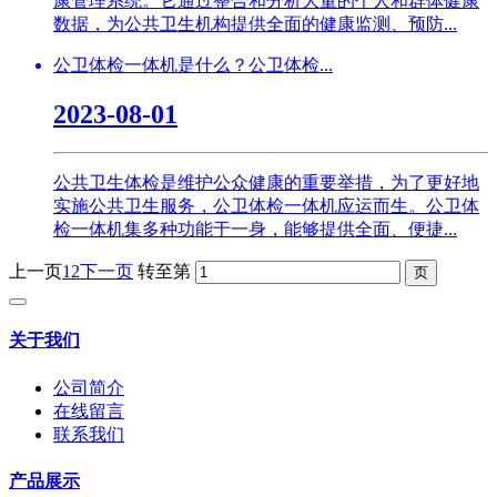
康管理系统。它通过整合和分析大量的个人和群体健康
数据，为公共卫生机构提供全面的健康监测、预防...
公卫体检一体机是什么？公卫体检...
2023-08-01
公共卫生体检是维护公众健康的重要举措，为了更好地
实施公共卫生服务，公卫体检一体机应运而生。公卫体
检一体机集多种功能于一身，能够提供全面、便捷...
上一页
1
2
下一页
转至第
关于我们
公司简介
在线留言
联系我们
产品展示