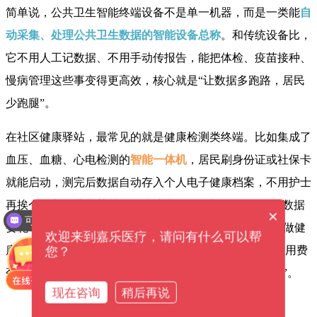
简单说，公共卫生智能终端设备不是单一机器，而是一类能
自
动采集、处理公共卫生数据的智能设备总称
。和传统设备比，
它不用人工记数据、不用手动传报告，能把体检、疫苗接种、
慢病管理这些事变得更高效，核心就是“让数据多跑路，居民
少跑腿”。
在社区健康驿站，最常见的就是健康检测类终端。比如集成了
血压、血糖、心电检测的
智能一体机
，居民刷身份证或社保卡
就能启动，测完后数据自动存入个人电子健康档案，不用护士
再挨个录入。北京某社区的张护士说：“以前一天记50份数据
×
可以介绍下你们的产品么？
要花1小时，现在终端自动同步，省出的时间能多帮老人做健
欢迎来到嘉乐医疗，请问有什么可以帮
康指导。” 有些终端还带语音解读功能，老人拿到报告不用费
您？
劲看文字，机器会直接说“血压正常，建议每天走6000步”。
现在咨询
稍后再说