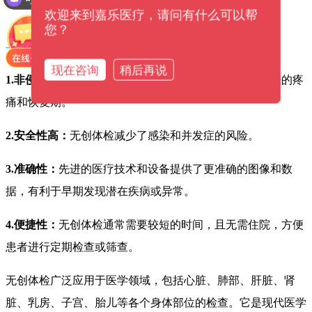
可以提供解决方案吗？
欢迎来到嘉乐医疗，请问有什么可以帮
您？
与传统的体检方式相比，无创体检具有以下优势：
现在咨询
稍后再说
1.非侵入性：
无需进行手术或穿刺，避免了传统体检带来的疼
痛和恢复期。
2.安全性高：
无创体检减少了感染和并发症的风险。
3.准确性：
先进的医疗技术和设备提供了更准确的图像和数
据，有利于早期发现潜在疾病或异常。
4.便捷性：
无创体检通常需要较短的时间，且无需住院，方便
患者进行定期检查或筛查。
无创体检广泛应用于医学领域，包括心脏、肺部、肝脏、肾
脏、乳房、子宫、胎儿等各个身体部位的检查。它是现代医学