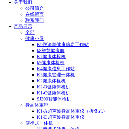
关于我们
公司简介
在线留言
联系我们
产品展示
全部
健康小屋
K9微诊室健康信息工作站
k8智慧健康舱
K7健康体检机
k5健康体检机
K4健康信息工作站
K3健康管理一体机
K2健康体检机
K2-B健康体检机
K1-C健康体检机
SJ300智能体检机
身高体重秤
K1-A超声波身高体重仪（折叠式）
K1-D超声波身高体重仪
便携式一体机