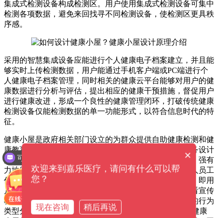
集成式检测设备构成检测区。用户使用集成式检测设备可集中
检测各项数据，避免来回找寻不同检测设备，使检测区更具秩
序感。
采用的智慧集成设备应能进行个人健康电子档案建立，并且能
够实时上传检测数据，用户能通过手机客户端或PC端进行个
人健康电子档案管理，同时相关的健康云平台能够对用户的健
康数据进行分析与评估，提出相应的健康干预措施，督促用户
进行健康改进，形成一个良性的健康管理闭环，打破传统健康
检测设备仅能检测数据的单一功能形式，以符合信息时代的特
征。
健康小屋是政府相关部门设立的为群众提供自助健康检测和健
康教育的场所，以提供健康服务为要点的场所应遵循服务设计
×
可以介绍下你们的产品么？
的相关原则：用户控制服务过程，分割愉快，整合不满，强有
欢迎来到嘉乐医疗，请问有什么可以帮
力地结束。因此，健康小屋中的检测区、宣传区与医护人员工
您？
作区应相对独立，使用户有足够的自主控制服务的过程，即用
户在检测区中进行自助检测，在宣传区中自助选择与查看宣传
教育内容。另外，相对独立的空间将用户在健康小屋中的行为
现在咨询
稍后再说
类型分为“咨询”、“查询”与“检测”3个部分，不仅能提高健康