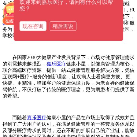
欢迎来到嘉乐医疗，请问有什么可以帮
有感受到身体病痛达到了不能承受的程度时才选择去医院就
您？
诊，而同时各大医院人满为患，从预约到挂号耗费的时间，也
使得看病难成为一个无法回避的问题。在这样的市场环境下，
嘉乐医疗
另辟蹊径，开创了集医疗保健，预防，产品定制和服
现在咨询
稍后再说
务为一体的专业性健康服务体系——嘉乐健康小屋，从社区，
学校等各个角落当中保护您和家人的健康。
在国家2030大健康产业发展背景下，市场对健康管理需求
的刚需越来越强烈，
嘉乐医疗
健康小屋，以健康管理为核心，
联合高端医疗资源，提供一站式健康管理服务解决方案，凭借
互联网+医疗+服务的创新理念，让疾病人士看病更方便、更
快捷、更精准，增加客户的健康保障力度，为老百姓的健康保
驾护航，不仅打破了传统的医疗理念，更为病患者们提供了新
的希望。
而随着
嘉乐医疗
健康小屋的产品在市场上取得了成效并且
得到了广大用户的认可，在满足健康管理的一整套服务体系以
及部分医疗需求的同时，还在不断的扩展自己的产业链，能够
协助医院进行社区及老百姓健康管理落地对的可复制服务产