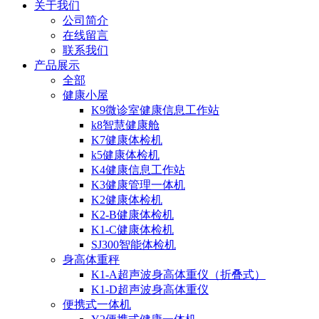
关于我们
公司简介
在线留言
联系我们
产品展示
全部
健康小屋
K9微诊室健康信息工作站
k8智慧健康舱
K7健康体检机
k5健康体检机
K4健康信息工作站
K3健康管理一体机
K2健康体检机
K2-B健康体检机
K1-C健康体检机
SJ300智能体检机
身高体重秤
K1-A超声波身高体重仪（折叠式）
K1-D超声波身高体重仪
便携式一体机