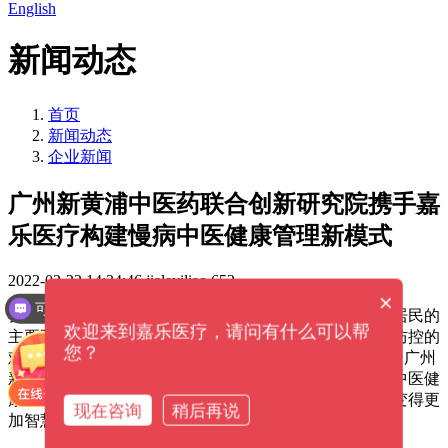
English
新闻动态
首页
新闻动态
企业新闻
广州新黄浦中医药联合创新研究院携手嘉
乐医疗构建慢病中医健康管理新模式
2022-02-22 14:34:46
jialeyiliao
653
×
可以介绍下你们的产品么？
我国慢病防控形势非常严峻。数据显示，慢病成为中国居民的
欢迎来到嘉乐医疗，请问有什么可以帮
主要死亡原因，患病率呈上升趋势。如何破解居民慢病防控的
您？
难题，推进“以治病为中心”向“以人民健康为中心”转变，广州
新黄浦中医药联合创新研究院建立可推广可复制的慢病中医健
康管理服务模式，引进健康小屋智能设备，让慢病管理变得更
现在咨询
稍后再说
加智慧。