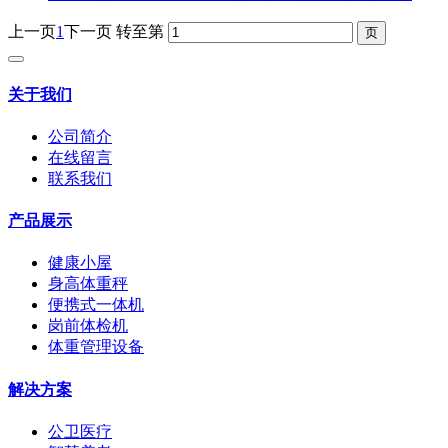
上一页
1
下一页
转至第
关于我们
公司简介
在线留言
联系我们
产品展示
健康小屋
身高体重秤
便携式一体机
岗前体检机
体重管理设备
解决方案
公卫医疗