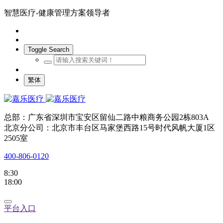
智慧医疗-健康管理方案领导者
Toggle Search
繁体
总部：广东省深圳市宝安区留仙二路中粮商务公园2栋803A
北京分公司：北京市丰台区马家堡西路15号时代风帆大厦1区
2505室
400-806-0120
8:30
18:00
平台入口