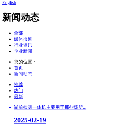
English
新闻动态
全部
媒体报道
行业资讯
企业新闻
您的位置：
首页
新闻动态
推荐
热门
最新
岗前检测一体机主要用于那些场所...
2025-02-19