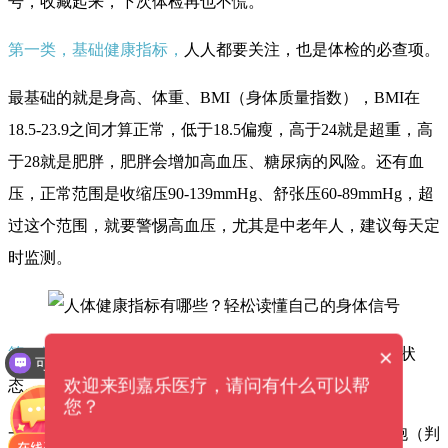
号，收藏起来，下次体检再也不慌。
第一类，基础健康指标，
人人都要关注，
也是体检的必查项。
最基础的就是身高、体重、BMI（身体质量指数），BMI在
18.5-23.9之间才算正常，低于18.5偏瘦，高于24就是超重，高
于28就是肥胖，肥胖会增加高血压、糖尿病的风险。还有血
压，正常范围是收缩压90-139mmHg、舒张压60-89mmHg，超
过这个范围，就要警惕高血压，尤其是中老年人，建议每天定
时监测。
×
第二类，血液相关指标，
核心看3个，直接反映身体内在状
可以介绍下你们的产品么？
欢迎来到嘉乐医疗，请问有什么可以帮
态。
您？
一是血常规，重点看白细胞（判断是否有炎症）、红细胞（判