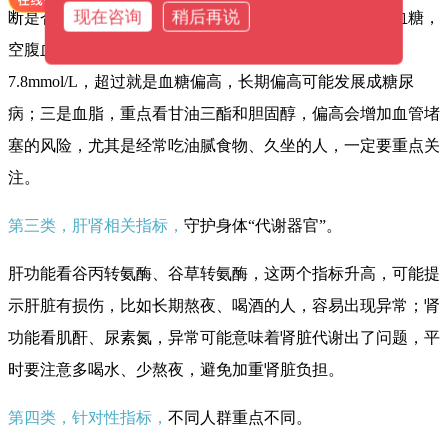
现在咨询
稍后再说
断是否贫血），比如感冒发烧时，白细胞会升高；二是血糖，
空腹血糖正常范围3.9-6.1mmol/L，餐后2小时不超过
7.8mmol/L，超过就是血糖偏高，长期偏高可能发展成糖尿
病；三是血脂，重点看甘油三酯和胆固醇，偏高会增加血管堵
塞的风险，尤其是经常吃油腻食物、久坐的人，一定要重点关
注。
第三类，肝肾相关指标，
守护身体“代谢器官”。
肝功能看谷丙转氨酶、谷草转氨酶，这两个指标升高，可能提
示肝脏有损伤，比如长期熬夜、喝酒的人，容易出现异常；肾
功能看肌酐、尿素氮，异常可能意味着肾脏代谢出了问题，平
时要注意多喝水、少熬夜，避免加重肾脏负担。
第四类，针对性指标，
不同人群重点不同。