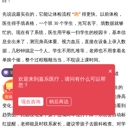
白！
先说说最实在的，它能让体检流程 “
跑
” 得更快。以前体检，
医生得手填表格，一个班 30 个学生，光写名字、填数据就够
忙的。现在有了系统，医生用平板一扫学生的校园卡，基本信
息全出来了，测完身高体重、视力血压，直接在设备上录入数
据，几秒钟搞定一个人。学生不用扎堆等，老师也不用拿着名
单挨个催，整个过程顺顺当当，不耽误上课时间。
×
可以介绍下你们的产品么？
欢迎来到嘉乐医疗，请问有什么可以帮
您？
更重要的是，它能把体检数据 “
管
” 得清清楚楚。每个学生的
体检结果会自动汇总成电子档案，从小学到高中，每年的身高
现在咨询
稍后再说
变化、视力有没有下降、龋齿有没有增多，点开系统就能看到
趋势图。比如发现某个孩子连续两年视力下降，系统会自动标
红提醒，老师能及时联系家长，建议带孩子去眼科检查。对学