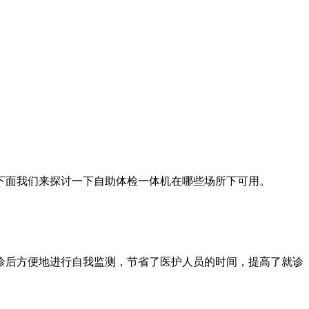
下面我们来探讨一下自助体检一体机在哪些场所下可用。
诊后方便地进行自我监测，节省了医护人员的时间，提高了就诊