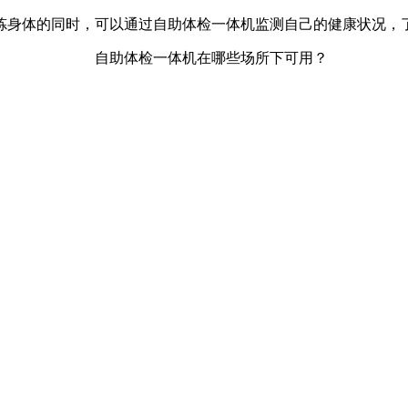
炼身体的同时，可以通过自助体检一体机监测自己的健康状况，