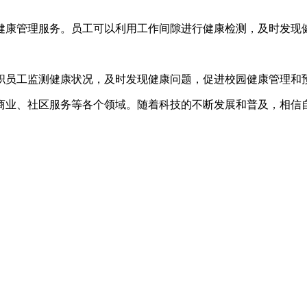
健康管理服务。员工可以利用工作间隙进行健康检测，及时发现
职员工监测健康状况，及时发现健康问题，促进校园健康管理和
商业、社区服务等各个领域。随着科技的不断发展和普及，相信