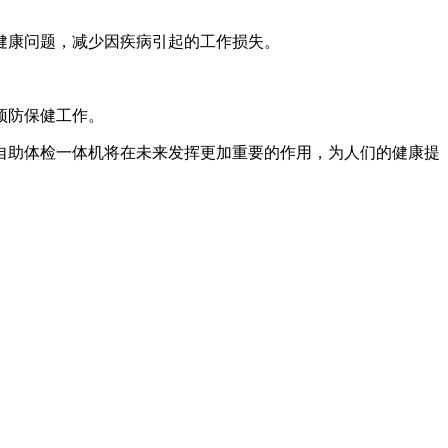
健康问题，减少因疾病引起的工作损失。
预防保健工作。
自助体检一体机将在未来发挥更加重要的作用，为人们的健康提