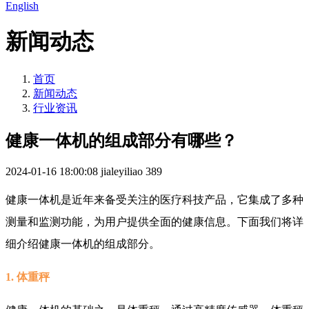
English
新闻动态
首页
新闻动态
行业资讯
健康一体机的组成部分有哪些？
2024-01-16 18:00:08
jialeyiliao
389
健康一体机是近年来备受关注的医疗科技产品，它集成了多种
测量和监测功能，为用户提供全面的健康信息。下面我们将详
细介绍健康一体机的组成部分。
1. 体重秤