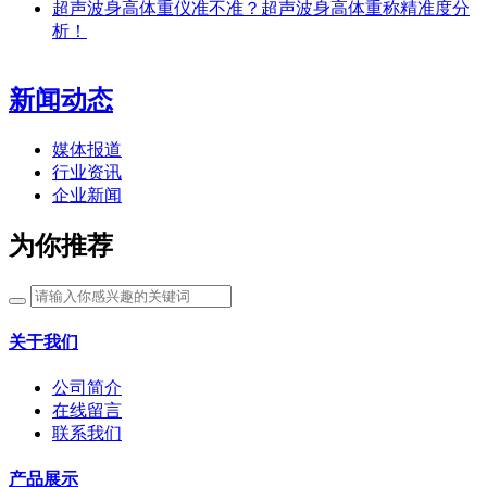
超声波身高体重仪准不准？超声波身高体重称精准度分
析！
新闻动态
媒体报道
行业资讯
企业新闻
为你推荐
关于我们
公司简介
在线留言
联系我们
产品展示