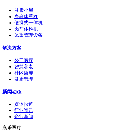
健康小屋
身高体重秤
便携式一体机
岗前体检机
体重管理设备
解决方案
公卫医疗
智慧养老
社区康养
健康管理
新闻动态
媒体报道
行业资讯
企业新闻
嘉乐医疗