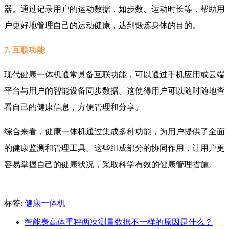
器。通过记录用户的运动数据，如步数、运动时长等，帮助用
户更好地管理自己的运动健康，达到锻炼身体的目的。
7. 互联功能
现代健康一体机通常具备互联功能，可以通过手机应用或云端
平台与用户的智能设备同步数据。这使得用户可以随时随地查
看自己的健康信息，方便管理和分享。
综合来看，健康一体机通过集成多种功能，为用户提供了全面
的健康监测和管理工具。这些组成部分的协同作用，让用户更
容易掌握自己的健康状况，采取科学有效的健康管理措施。
标签:
健康一体机
智能身高体重秤两次测量数据不一样的原因是什么？