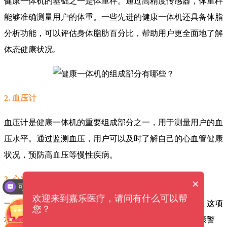
健康一体机的基础之一是体重秤。通过高精度传感器，体重秤
能够准确测量用户的体重。一些先进的健康一体机还具备体脂
分析功能，可以评估身体脂肪百分比，帮助用户更全面地了解
体态健康状况。
2. 血压计
血压计是健康一体机的重要组成部分之一，用于测量用户的血
压水平。通过监测血压，用户可以及时了解自己的心血管健康
状况，预防高血压等慢性疾病。
可以介绍下你们的产品么？
3. 心率监测器
×
可以提供解决方案吗？
欢迎来到嘉乐医疗，请问有什么可以帮
一体机通常配备心率监测器，能够实时监测用户的心率。这项
您？
功能有助于发现潜在的心律不齐或异常，提供及时的健康警