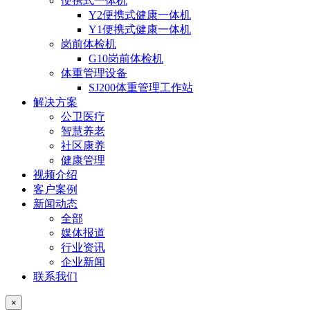
便携式一体机
Y2便携式健康一体机
Y1便携式健康一体机
岗前体检机
G10岗前体检机
体重管理设备
SJ200体重管理工作站
解决方案
公卫医疗
智慧养老
社区康养
健康管理
视频介绍
客户案例
新闻动态
全部
媒体报道
行业资讯
企业新闻
联系我们
×