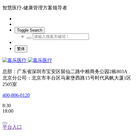
智慧医疗-健康管理方案领导者
Toggle Search
繁体
总部：广东省深圳市宝安区留仙二路中粮商务公园2栋803A
北京分公司：北京市丰台区马家堡西路15号时代风帆大厦1区
2505室
400-806-0120
8:30
18:00
平台入口