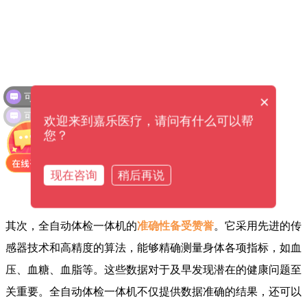
可以介绍下你们的产品么？
×
可以提供解决方案吗？
欢迎来到嘉乐医疗，请问有什么可以帮
您？
现在咨询
稍后再说
其次，全自动体检一体机的
准确性备受赞誉
。它采用先进的传
感器技术和高精度的算法，能够精确测量身体各项指标，如血
压、血糖、血脂等。这些数据对于及早发现潜在的健康问题至
关重要。全自动体检一体机不仅提供数据准确的结果，还可以