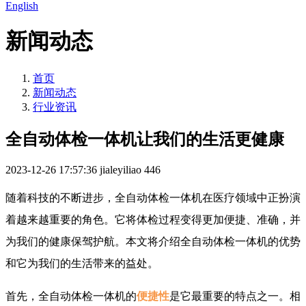
English
新闻动态
首页
新闻动态
行业资讯
全自动体检一体机让我们的生活更健康
2023-12-26 17:57:36
jialeyiliao
446
随着科技的不断进步，全自动体检一体机在医疗领域中正扮演
着越来越重要的角色。它将体检过程变得更加便捷、准确，并
为我们的健康保驾护航。本文将介绍全自动体检一体机的优势
和它为我们的生活带来的益处。
首先，全自动体检一体机的
便捷性
是它最重要的特点之一。相