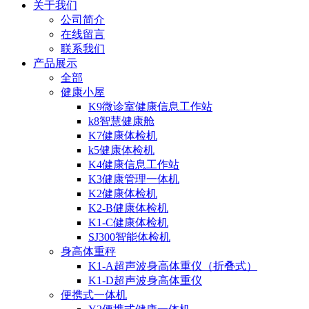
关于我们
公司简介
在线留言
联系我们
产品展示
全部
健康小屋
K9微诊室健康信息工作站
k8智慧健康舱
K7健康体检机
k5健康体检机
K4健康信息工作站
K3健康管理一体机
K2健康体检机
K2-B健康体检机
K1-C健康体检机
SJ300智能体检机
身高体重秤
K1-A超声波身高体重仪（折叠式）
K1-D超声波身高体重仪
便携式一体机